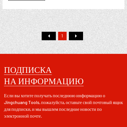
1
ПОДПИСКА
НА ИНФОРМАЦИЮ
Если вы хотите получать последнюю информацию о
Jingchuang Tools, пожалуйста, оставьте свой почтовый ящик
для подписки, и мы вышлем последние новости по
электронной почте.